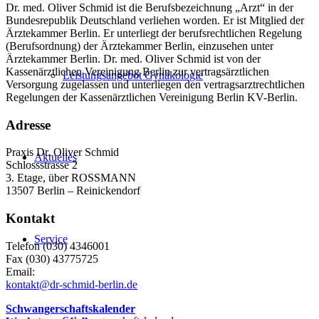
Dr. med. Oliver Schmid ist die Berufsbezeichnung „Arzt“ in der
Bundesrepublik Deutschland verliehen worden. Er ist Mitglied der
Ärztekammer Berlin. Er unterliegt der berufsrechtlichen Regelung
(Berufsordnung) der Ärztekammer Berlin, einzusehen unter
Ärztekammer Berlin. Dr. med. Oliver Schmid ist von der
Kassenärztlichen Vereinigung Berlin zur vertragsärztlichen
Leistungsangebot Gynäkologie
Versorgung zugelassen und unterliegen den vertragsarztrechtlichen
Regelungen der Kassenärztlichen Vereinigung Berlin KV-Berlin.
Adresse
Praxis Dr. Oliver Schmid
Aktuelles
Schlossstrasse 2
3. Etage, über ROSSMANN
13507 Berlin – Reinickendorf
Kontakt
Service
Telefon (030) 4346001
Fax (030) 43775725
Email:
kontakt@dr-schmid-berlin.de
Schwangerschaftskalender