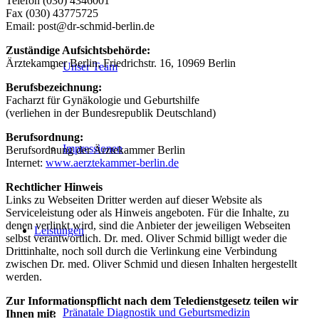
Telefon (030) 4346001
Fax (030) 43775725
Email:
post@dr-schmid-berlin.de
Zuständige Aufsichtsbehörde:
Ärztekammer Berlin, Friedrichstr. 16, 10969 Berlin
Unser Team
Berufsbezeichnung:
Facharzt für Gynäkologie und Geburtshilfe
(verliehen in der Bundesrepublik Deutschland)
Berufsordnung:
Impressionen
Berufsordnung der Ärztekammer Berlin
Internet:
www.aerztekammer-berlin.de
Rechtlicher Hinweis
Links zu Webseiten Dritter werden auf dieser Website als
Serviceleistung oder als Hinweis angeboten. Für die Inhalte, zu
denen verlinkt wird, sind die Anbieter der jeweiligen Webseiten
Leistungen
selbst verantwortlich. Dr. med. Oliver Schmid billigt weder die
Drittinhalte, noch soll durch die Verlinkung eine Verbindung
zwischen Dr. med. Oliver Schmid und diesen Inhalten hergestellt
werden.
Zur Informationspflicht nach dem Teledienstgesetz teilen wir
Pränatale Diagnostik und Geburtsmedizin
Ihnen mit: