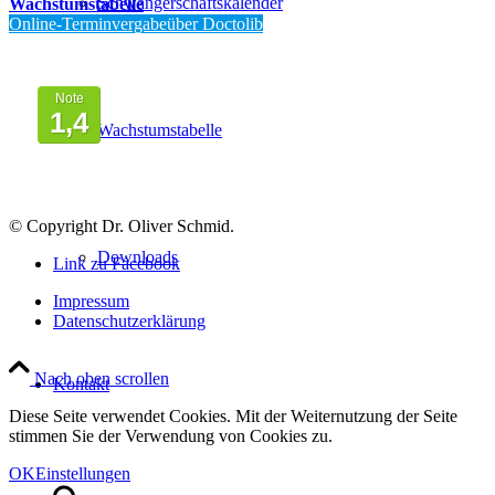
Schwangerschaftskalender
Wachstumstabelle
Online-Terminvergabeüber Doctolib
Von Patienten
bewertet mit
Note
1,4
Wachstumstabelle
© Copyright Dr. Oliver Schmid.
Downloads
Link zu Facebook
Impressum
Datenschutzerklärung
Nach oben scrollen
Kontakt
Diese Seite verwendet Cookies. Mit der Weiternutzung der Seite
stimmen Sie der Verwendung von Cookies zu.
OK
Einstellungen