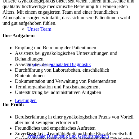
Unsere Gynäkologiepraxis bietet seit vielen Jahren umfassende und
qualitativ hochwertige medizinische Betreuung für Frauen jeden
Alters. Mit einem engagierten Team und einer freundlichen
Atmosphäre sorgen wir dafür, dass sich unsere Patientinnen wohl
und gut aufgehoben fühlen.
Unser Team
Ihre Aufgaben:
Empfang und Betreuung der Patientinnen
Assistenz bei gynäkologischen Untersuchungen und
Behandlungen
Assistenz bei der
pränatalenDiagnostik
Impressionen
Durchführung von Laborarbeiten, einschließlich
Blutentnahmen
Dokumentation und Verwaltung von Patientendaten
Terminorganisation und Praxismanagement
Unterstützung bei administrativen Aufgaben
Leistungen
Ihr Profil:
Berufserfahrung in einer gynäkologischen Praxis von Vorteil,
aber nicht zwingend erforderlich
Freundliches und empathisches Auftreten
Zuverlässigkeit, Teamfähigkeit und hohe Einsatzbereitschaft
Pränatale Diagnostik und Geburtsmedizin