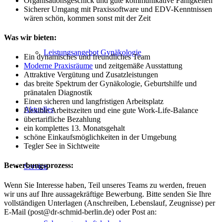
Organisationsgeschick und gute kommunikative Fähigkeiten
Sicherer Umgang mit Praxissoftware und EDV-Kenntnissen
wären schön, kommen sonst mit der Zeit
Was wir bieten:
Leistungsangebot Gynäkologie
Ein dynamisches und freundliches Team
Moderne Praxisräume
und zeitgemäße Ausstattung
Attraktive Vergütung und Zusatzleistungen
das breite Spektrum der Gynäkologie, Geburtshilfe und
pränatalen Diagnostik
Einen sicheren und langfristigen Arbeitsplatz
Aktuelles
Flexible Arbeitszeiten und eine gute Work-Life-Balance
übertarifliche Bezahlung
ein komplettes 13. Monatsgehalt
schöne Einkaufsmöglichkeiten in der Umgebung
Tegler See in Sichtweite
Bewerbungsprozess:
Service
Wenn Sie Interesse haben, Teil unseres Teams zu werden, freuen
wir uns auf Ihre aussagekräftige Bewerbung. Bitte senden Sie Ihre
vollständigen Unterlagen (Anschreiben, Lebenslauf, Zeugnisse) per
E-Mail (post@dr-schmid-berlin.de) oder Post an: