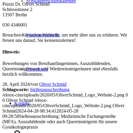
Schwangerschaftskalender
Praxis Dr. Oliver Schmid
Schlossstrasse 2
13507 Berlin
030 4346001
Besuchen Sie unsere Webseite, um mehr über uns zu erfahren. Wir
Wachstumstabelle
freuen uns darauf, Sie kennenzulernen!
Hinweis:
Bewerbungen von Berufsanfängerinnen, Auszubildenden,
Quereinsteigerinnen und Wiedereinsteigerinnen sind ebenfalls
Downloads
herzlich willkommen.
28. April 2024
/
von
Oliver Schmid
Schlagworte:
Stellenausschreibung
/eloox-cms/uploads/2020/05/OliverSchmid_Logo_Website-2.png
0
0
Oliver Schmid
/eloox-
Kontakt
cms/uploads/2020/05/OliverSchmid_Logo_Website-2.png
Oliver
Schmid
2024-04-28 08:34:41
2024-05-28
09:28:58
Stellenausschreibung: Medizinische Fachangestellte
(MFA), Auszubildende oder auch Quereinsteigerin für unsere
Gynäkologiepraxis