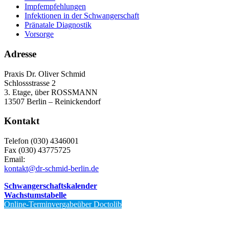
Impfempfehlungen
Infektionen in der Schwangerschaft
Pränatale Diagnostik
Vorsorge
Adresse
Praxis Dr. Oliver Schmid
Schlossstrasse 2
3. Etage, über ROSSMANN
13507 Berlin – Reinickendorf
Kontakt
Telefon (030) 4346001
Fax (030) 43775725
Email:
kontakt@dr-schmid-berlin.de
Schwangerschaftskalender
Wachstumstabelle
Online-Terminvergabeüber Doctolib
Von Patienten
bewertet mit