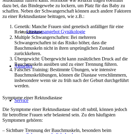
Muskulatur führen kann. Hormone wie Relaxin tragen ebenfalls
dazu bei, das Bindegewebe zu lockern, um Platz für das Baby zu
schaffen. Neben der Schwangerschaft können auch andere Faktoren
zu einer Rektusdiastase beitragen, wie z.B.:
Genetik: Manche Frauen sind genetisch anfälliger für eine
Leistungsangebot Gynäkologie
Rektusdiastase.
Multiple Schwangerschaften: Bei mehreren
Schwangerschaften ist das Risiko höher, dass die
Bauchmuskeln nicht in ihren ursprünglichen Zustand
zurückkehren.
Übergewicht: Übergewicht kann zusätzlichen Druck auf die
Bauchmuskeln ausüben und zu einer Trennung führen.
Aktuelles
Falsches Training: Bestimmte Übungen, wie intensive
Bauchmuskelübungen, können die Diastase verschlimmern,
insbesondere wenn sie zu früh nach der Geburt durchgeführt
werden.
Symptome einer Rektusdiastase
Service
Die Symptome einer Rektusdiastase sind oft subtil, können jedoch
für betroffene Frauen sehr belastend sein. Zu den häufigsten
Symptomen gehören:
– Sichtbare Trennung der Bauchmuskeln, besonders beim