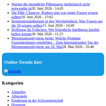
Warum die monatliche Pillenpause medizinisch nicht
notwendig ist
20. Juni 2026 - 14:45
Die Pille: Chancen, Risiken und was junge Frauen wissen
sollten
18. Juni 2026 - 15:02
Hormonersatztherapie in den Wechseljahren: Was Frauen um
die 50 wissen sollten
15. Juni 2026 - 14:49
Hoffnung für Frühchen: Wie Künstliche Intelligenz künftig
helfen könnte
30. Mai 2026 - 11:23
Menstruationshygiene heute: Welche Produkte
Frauenärztinnen empfehlen – Zum Internationalen Tag der
Menstruationshygiene am 28. Mai
28. Mai 2026 - 10:46
Online-Termin hier:
Kategorien
Aktuelles
Allgemein
Ernährung in der Schwangerschaft
Hormone