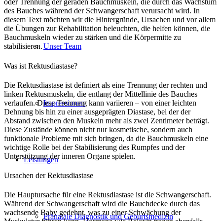
oder Trennung der geraden Bauchmuskeln, die durch das Wachstum
des Bauches während der Schwangerschaft verursacht wird. In
diesem Text möchten wir die Hintergründe, Ursachen und vor allem
die Übungen zur Rehabilitation beleuchten, die helfen können, die
Bauchmuskeln wieder zu stärken und die Körpermitte zu
Unser Team
stabilisieren.
Was ist Rektusdiastase?
Die Rektusdiastase ist definiert als eine Trennung der rechten und
linken Rektusmuskeln, die entlang der Mittellinie des Bauches
verlaufen. Diese Trennung kann variieren – von einer leichten
Impressionen
Dehnung bis hin zu einer ausgeprägten Diastase, bei der der
Abstand zwischen den Muskeln mehr als zwei Zentimeter beträgt.
Diese Zustände können nicht nur kosmetische, sondern auch
funktionale Probleme mit sich bringen, da die Bauchmuskeln eine
wichtige Rolle bei der Stabilisierung des Rumpfes und der
Unterstützung der inneren Organe spielen.
Leistungen
Ursachen der Rektusdiastase
Die Hauptursache für eine Rektusdiastase ist die Schwangerschaft.
Während der Schwangerschaft wird die Bauchdecke durch das
wachsende Baby gedehnt, was zu einer Schwächung der
Pränatale Diagnostik und Geburtsmedizin