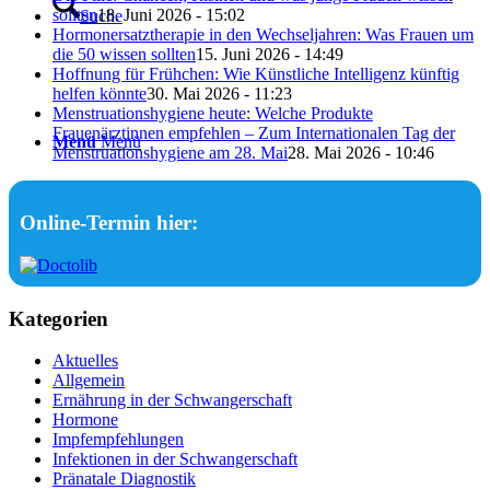
sollten
18. Juni 2026 - 15:02
Suche
Hormonersatztherapie in den Wechseljahren: Was Frauen um
die 50 wissen sollten
15. Juni 2026 - 14:49
Hoffnung für Frühchen: Wie Künstliche Intelligenz künftig
helfen könnte
30. Mai 2026 - 11:23
Menstruationshygiene heute: Welche Produkte
Frauenärztinnen empfehlen – Zum Internationalen Tag der
Menü
Menü
Menstruationshygiene am 28. Mai
28. Mai 2026 - 10:46
Online-Termin hier:
Kategorien
Aktuelles
Allgemein
Ernährung in der Schwangerschaft
Hormone
Impfempfehlungen
Infektionen in der Schwangerschaft
Pränatale Diagnostik