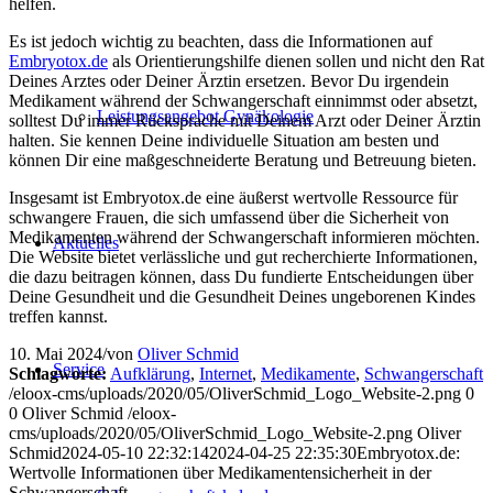
helfen.
Es ist jedoch wichtig zu beachten, dass die Informationen auf
Embryotox.de
als Orientierungshilfe dienen sollen und nicht den Rat
Deines Arztes oder Deiner Ärztin ersetzen. Bevor Du irgendein
Medikament während der Schwangerschaft einnimmst oder absetzt,
Leistungsangebot Gynäkologie
solltest Du immer Rücksprache mit Deinem Arzt oder Deiner Ärztin
halten. Sie kennen Deine individuelle Situation am besten und
können Dir eine maßgeschneiderte Beratung und Betreuung bieten.
Insgesamt ist Embryotox.de eine äußerst wertvolle Ressource für
schwangere Frauen, die sich umfassend über die Sicherheit von
Medikamenten während der Schwangerschaft informieren möchten.
Aktuelles
Die Website bietet verlässliche und gut recherchierte Informationen,
die dazu beitragen können, dass Du fundierte Entscheidungen über
Deine Gesundheit und die Gesundheit Deines ungeborenen Kindes
treffen kannst.
10. Mai 2024
/
von
Oliver Schmid
Service
Schlagworte:
Aufklärung
,
Internet
,
Medikamente
,
Schwangerschaft
/eloox-cms/uploads/2020/05/OliverSchmid_Logo_Website-2.png
0
0
Oliver Schmid
/eloox-
cms/uploads/2020/05/OliverSchmid_Logo_Website-2.png
Oliver
Schmid
2024-05-10 22:32:14
2024-04-25 22:35:30
Embryotox.de:
Wertvolle Informationen über Medikamentensicherheit in der
Schwangerschaft