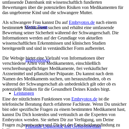
umfassende Datenbank mit wissenschaftlich fundierten
Bewertungen über die potenziellen Risiken von Medikamenten für
das ungeborene Kind und die schwangere Mutter.
Als schwangere Frau kannst Du auf
Embryotox.de
nach einem
Unser Team
bestimmten Medikament suchen und erhältst eine umfassende
Bewertung seiner Sicherheit während der Schwangerschaft. Die
Informationen werden auf der Grundlage von aktuellen
wissenschaftlichen Erkenntnissen und klinischen Studien
bereitgestellt und sind in verständlicher Form aufbereitet.
Die Website bietet eine Vielzahl von Informationen über
Impressionen
verschiedene Arten von Medikamenten, einschließlich
verschreibungspflichtiger Medikamente, frei verkäuflicher
Arzneimittel und pflanzlicher Präparate. Du kannst nach dem
Namen des Medikaments suchen, um herauszufinden, ob es
während der Schwangerschaft als unbedenklich gilt oder ob es
potenzielle Risiken für die Gesundheit Deines Kindes birgt.
Leistungen
Eine der nützlichsten Funktionen von
Embryotox.de
ist die
telefonische Beratung durch erfahrene Fachleute. Wenn Du unsicher
bist oder spezifische Fragen zu einem bestimmten Medikament hast,
kannst Du Dich kostenlos und vertraulich an die Experten von
Embryotox wenden. Sie stehen Dir zur Verfügung, um Deine
Fragen zu beantworten und Dir bei der Entscheidungsfindung zu
Pränatale Diagnostik und Geburtsmedizin