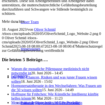
erschienen. Diese soll Arbeitgeberinnen und Arbeitgeber dabei
unterstützen, die mutterschutzrechtliche Gefährdungsbeurteilung
durchzuführen und Schwangere wie Stillende bestmöglich zu
schützen.
Mehr dazu hier.
Unser Team
18. August 2023
/
von
Oliver Schmid
/eloox-cms/uploads/2020/05/OliverSchmid_Logo_Website-2.png
0
0
Oliver Schmid
/eloox-
cms/uploads/2020/05/OliverSchmid_Logo_Website-2.png
Oliver
Schmid
2023-08-18 08:00:47
2023-08-18 08:00:47
Mutterschutzregel
Impressionen
zur Gefährdungsbeurteilung veröffentlicht
Die letzten 5 Beiträge….
Warum die monatliche Pillenpause medizinisch nicht
notwendig ist
20. Juni 2026 - 14:45
Leistungen
Die Pille: Chancen, Risiken und was junge Frauen wissen
sollten
18. Juni 2026 - 15:02
Hormonersatztherapie in den Wechseljahren: Was Frauen um
die 50 wissen sollten
15. Juni 2026 - 14:49
Hoffnung für Frühchen: Wie Künstliche Intelligenz künftig
helfen könnte
30. Mai 2026 - 11:23
Menstruationshygiene heute: Welche Produkte
Pränatale Diagnostik und Geburtsmedizin