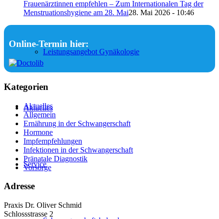
Frauenärztinnen empfehlen – Zum Internationalen Tag der
Menstruationshygiene am 28. Mai
28. Mai 2026 - 10:46
Online-Termin hier:
Leistungsangebot Gynäkologie
Kategorien
Aktuelles
Aktuelles
Allgemein
Ernährung in der Schwangerschaft
Hormone
Impfempfehlungen
Infektionen in der Schwangerschaft
Pränatale Diagnostik
Service
Vorsorge
Adresse
Praxis Dr. Oliver Schmid
Schlossstrasse 2