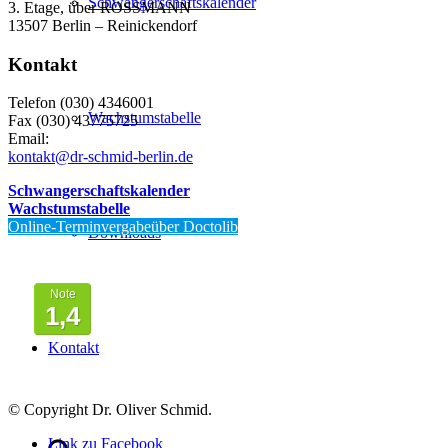
Schwangerschaftskalender
3. Etage, über ROSSMANN
13507 Berlin – Reinickendorf
Kontakt
Telefon (030) 4346001
Wachstumstabelle
Fax (030) 43775725
Email:
kontakt@dr-schmid-berlin.de
Schwangerschaftskalender
Wachstumstabelle
Online-Terminvergabeüber Doctolib
Downloads
Von Patienten
bewertet mit
Note
1,4
Kontakt
© Copyright Dr. Oliver Schmid.
Link zu Facebook