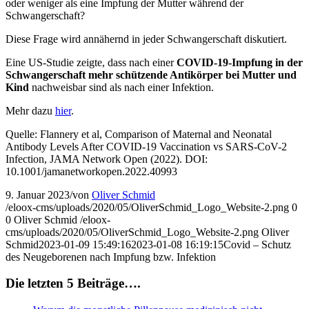
oder weniger als eine Impfung der Mutter während der
Schwangerschaft?
Diese Frage wird annähernd in jeder Schwangerschaft diskutiert.
Eine US-Studie zeigte, dass nach einer
COVID-19-Impfung in der
Schwangerschaft mehr schützende Antikörper bei Mutter und
Kind
nachweisbar sind als nach einer Infektion.
Mehr dazu
hier
.
Quelle: Flannery et al, Comparison of Maternal and Neonatal
Antibody Levels After COVID-19 Vaccination vs SARS-CoV-2
Infection, JAMA Network Open (2022). DOI:
10.1001/jamanetworkopen.2022.40993
9. Januar 2023
/
von
Oliver Schmid
/eloox-cms/uploads/2020/05/OliverSchmid_Logo_Website-2.png
0
0
Oliver Schmid
/eloox-
cms/uploads/2020/05/OliverSchmid_Logo_Website-2.png
Oliver
Schmid
2023-01-09 15:49:16
2023-01-08 16:19:15
Covid – Schutz
des Neugeborenen nach Impfung bzw. Infektion
Die letzten 5 Beiträge….