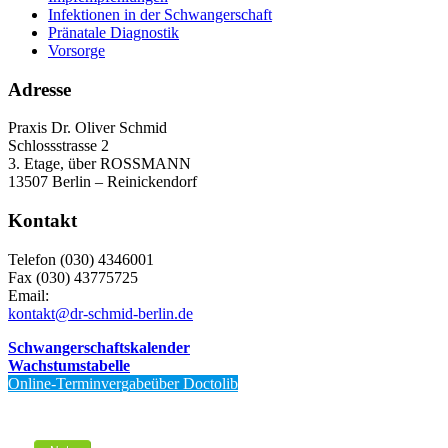
Infektionen in der Schwangerschaft
Pränatale Diagnostik
Vorsorge
Adresse
Praxis Dr. Oliver Schmid
Schlossstrasse 2
3. Etage, über ROSSMANN
13507 Berlin – Reinickendorf
Kontakt
Telefon (030) 4346001
Fax (030) 43775725
Email:
kontakt@dr-schmid-berlin.de
Schwangerschaftskalender
Wachstumstabelle
Online-Terminvergabeüber Doctolib
Von Patienten
bewertet mit