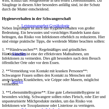
wird, schützt das Neugeborene in den ersten Lebensmonaten. Da
Säuglinge in diesem Alter besonders anfällig sind, ist der Schutz
durch die Mutter entscheidend.
Hygieneverhalten in der Schwangerschaft
Leistungsangebot Gynäkologie
Neben Impfungen ist auch das Hygieneverhalten von großer
Bedeutung. Ein bewusstes und vorsichtiges Handeln kann dazu
beitragen, das Risiko von Infektionen erheblich zu reduzieren. Hier
sind einige praktische Tipps, die werdende Mütter beachten sollten:
1. **Händewaschen**: Regelmäßiges und gründliches
Aktuelles
Händewaschen ist eine der effektivsten Maßnahmen, um
Infektionen zu vermeiden. Dies gilt besonders nach dem Besuch
öffentlicher Orte oder vor dem Essen.
2. **Vermeidung von Kontakt mit kranken Personen**:
Schwangere Frauen sollten den Kontakt zu Menschen mit
ansteckenden Krankheiten, wie Grippe oder Masern, möglichst
Service
vermeiden.
3. **Lebensmittelhygiene**: Eine gute Lebensmittelhygiene ist
besonders wichtig. Schwangere sollten rohes Fleisch, rohe Eier und
unpasteurisierte Milchprodukte meiden, um das Risiko von
Infektionen wie Toxoplasmose oder Listeriose zu verringern.