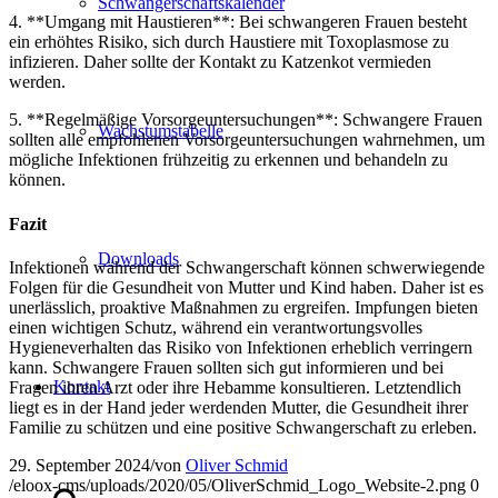
Schwangerschaftskalender
4. **Umgang mit Haustieren**: Bei schwangeren Frauen besteht
ein erhöhtes Risiko, sich durch Haustiere mit Toxoplasmose zu
infizieren. Daher sollte der Kontakt zu Katzenkot vermieden
werden.
5. **Regelmäßige Vorsorgeuntersuchungen**: Schwangere Frauen
Wachstumstabelle
sollten alle empfohlenen Vorsorgeuntersuchungen wahrnehmen, um
mögliche Infektionen frühzeitig zu erkennen und behandeln zu
können.
Fazit
Downloads
Infektionen während der Schwangerschaft können schwerwiegende
Folgen für die Gesundheit von Mutter und Kind haben. Daher ist es
unerlässlich, proaktive Maßnahmen zu ergreifen. Impfungen bieten
einen wichtigen Schutz, während ein verantwortungsvolles
Hygieneverhalten das Risiko von Infektionen erheblich verringern
kann. Schwangere Frauen sollten sich gut informieren und bei
Kontakt
Fragen ihren Arzt oder ihre Hebamme konsultieren. Letztendlich
liegt es in der Hand jeder werdenden Mutter, die Gesundheit ihrer
Familie zu schützen und eine positive Schwangerschaft zu erleben.
29. September 2024
/
von
Oliver Schmid
/eloox-cms/uploads/2020/05/OliverSchmid_Logo_Website-2.png
0