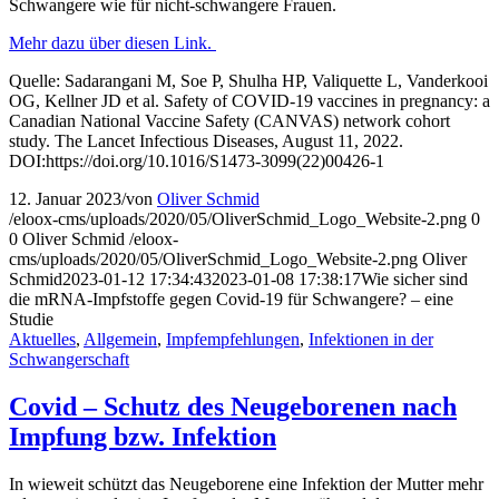
Schwangere wie für nicht-schwangere Frauen.
Mehr dazu über diesen Link.
Quelle: Sadarangani M, Soe P, Shulha HP, Valiquette L, Vanderkooi
OG, Kellner JD et al. Safety of COVID-19 vaccines in pregnancy: a
Canadian National Vaccine Safety (CANVAS) network cohort
study. The Lancet Infectious Diseases, August 11, 2022.
DOI:https://doi.org/10.1016/S1473-3099(22)00426-1
12. Januar 2023
/
von
Oliver Schmid
/eloox-cms/uploads/2020/05/OliverSchmid_Logo_Website-2.png
0
0
Oliver Schmid
/eloox-
cms/uploads/2020/05/OliverSchmid_Logo_Website-2.png
Oliver
Schmid
2023-01-12 17:34:43
2023-01-08 17:38:17
Wie sicher sind
die mRNA-Impfstoffe gegen Covid-19 für Schwangere? – eine
Studie
Aktuelles
,
Allgemein
,
Impfempfehlungen
,
Infektionen in der
Schwangerschaft
Covid – Schutz des Neugeborenen nach
Impfung bzw. Infektion
In wieweit schützt das Neugeborene eine Infektion der Mutter mehr