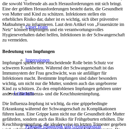
die sowohl Vorfreude als auch Herausforderungen mit sich bringt.
Eine der größten Herausforderungen besteht darin, die Gesundheit
von Mutter und Kind zu schützen. Infektionen stellen ein
erhebliches Risiko dar, daher ist es wichtig, sich über präventive
Maßnahmen zu informieren. Laut dem Artikel von „Frauenärzte im
Unser Team
Netz“ können Impfungen und ein verantwortungsvolles
Hygieneverhalten dabei helfen, Infektionen in der Schwangerschaft
zu vermeiden.
Bedeutung von Impfungen
Impressionen
Impfungen spielen eine entscheidende Rolle beim Schutz vor
schweren Krankheiten. Während der Schwangerschaft ist das
Immunsystem der Frau geschwächt, was sie anfälliger für
Infektionen macht. Bestimmte Impfungen sind daher besonders
wichtig, um nicht nur die Mutter, sondern auch das ungeborene
Kind zu schützen. Zu den empfohlenen Impfungen gehören unter
Leistungen
anderem die Influenza- und die Keuchhustenimpfung.
Die Influenza-Impfung ist wichtig, da eine grippebedingte
Erkrankung während der Schwangerschaft zu Komplikationen
führen kann. Eine Grippe kann nicht nur die Gesundheit der Mutter
gefährden, sondern auch das Risiko für Frühgeburten erhöhen. Die
Keuchhustenimpfung, die idealerweise im letzten Trimester gegeben
Pränatale Diagnostik und Geburtsmedizin