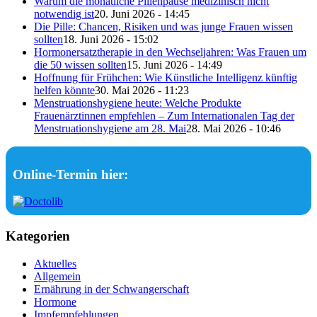
Warum die monatliche Pillenpause medizinisch nicht
notwendig ist
20. Juni 2026 - 14:45
Die Pille: Chancen, Risiken und was junge Frauen wissen
sollten
18. Juni 2026 - 15:02
Hormonersatztherapie in den Wechseljahren: Was Frauen um
die 50 wissen sollten
15. Juni 2026 - 14:49
Hoffnung für Frühchen: Wie Künstliche Intelligenz künftig
helfen könnte
30. Mai 2026 - 11:23
Menstruationshygiene heute: Welche Produkte
Frauenärztinnen empfehlen – Zum Internationalen Tag der
Menstruationshygiene am 28. Mai
28. Mai 2026 - 10:46
Online-Termin hier:
Kategorien
Aktuelles
Allgemein
Ernährung in der Schwangerschaft
Hormone
Impfempfehlungen