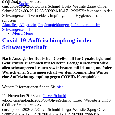
0
Oliver Schmid
/eloox-
Suche
cms/uploads/2020/05/OliverSchmid_Logo_Website-2.png
Oliver
Schmid
2024-09-29 12:35:58
2024-10-17 12:20:52
Infektionen in der
Schwangerschaft vermeiden: Impfungen und Hygieneverhalten
schützen
Aktuelles
,
Allgemein
,
Impfempfehlungen
,
Infektionen in der
Schwangerschaft
Menü
Menü
Covid-19-Auffrischimpfung in der
Schwangerschaft
Nach Aussage der Deutschen Gesellschaft für Gynäkologie und
Geburtshilfe zusammen mit weiteren Fachgesellschaften wird
allen schwangeren Frauen sowie Frauen mit Planung und/oder
Wunsch einer Schwangerschaft vor dem kommenden Winter
eine Auffrischungsimpfung gegen COVID-19 empfohlen.
Weitere Informationen finden Sie
hier
.
11. November 2023
/
von
Oliver Schmid
/eloox-cms/uploads/2020/05/OliverSchmid_Logo_Website-2.png
0
0
Oliver Schmid
/eloox-
cms/uploads/2020/05/OliverSchmid_Logo_Website-2.png
Oliver
Schmid
2023-11-11 21:02:00
2023-11-11 21:02:00
Covid-19-