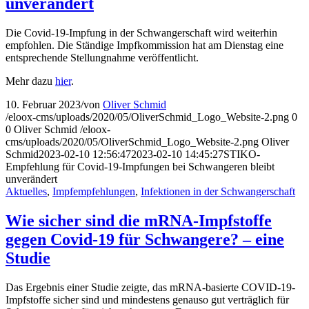
unverändert
Die Covid-19-Impfung in der Schwangerschaft wird weiterhin
empfohlen. Die Ständige Impfkommission hat am Dienstag eine
entsprechende Stellungnahme veröffentlicht.
Mehr dazu
hier
.
10. Februar 2023
/
von
Oliver Schmid
/eloox-cms/uploads/2020/05/OliverSchmid_Logo_Website-2.png
0
0
Oliver Schmid
/eloox-
cms/uploads/2020/05/OliverSchmid_Logo_Website-2.png
Oliver
Schmid
2023-02-10 12:56:47
2023-02-10 14:45:27
STIKO-
Empfehlung für Covid-19-Impfungen bei Schwangeren bleibt
unverändert
Aktuelles
,
Impfempfehlungen
,
Infektionen in der Schwangerschaft
Wie sicher sind die mRNA-Impfstoffe
gegen Covid-19 für Schwangere? – eine
Studie
Das Ergebnis einer Studie zeigte, das mRNA-basierte COVID-19-
Impfstoffe sicher sind und mindestens genauso gut verträglich für