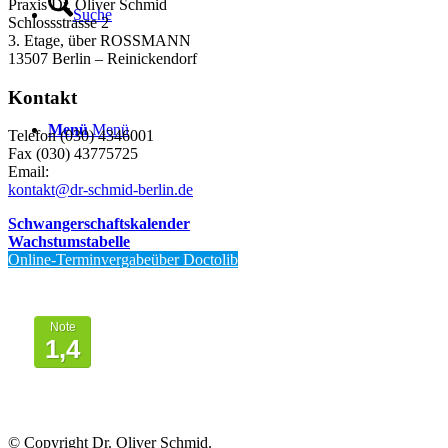
Praxis Dr. Oliver Schmid
Suche
Schlossstrasse 2
3. Etage, über ROSSMANN
13507 Berlin – Reinickendorf
Kontakt
Menü
Menü
Telefon (030) 4346001
Fax (030) 43775725
Email:
kontakt@dr-schmid-berlin.de
Schwangerschaftskalender
Wachstumstabelle
Online-Terminvergabeüber Doctolib
Von Patienten
bewertet mit
Note
1,4
© Copyright Dr. Oliver Schmid.