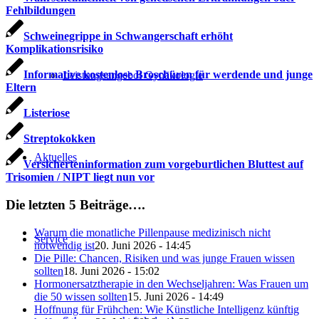
Fehlbildungen
Schweinegrippe in Schwangerschaft erhöht
Komplikationsrisiko
Informative kostenlose Broschüren für werdende und junge
Leistungsangebot Gynäkologie
Eltern
Listeriose
Streptokokken
Aktuelles
Versicherteninformation zum vorgeburtlichen Bluttest auf
Trisomien / NIPT liegt nun vor
Die letzten 5 Beiträge….
Warum die monatliche Pillenpause medizinisch nicht
Service
notwendig ist
20. Juni 2026 - 14:45
Die Pille: Chancen, Risiken und was junge Frauen wissen
sollten
18. Juni 2026 - 15:02
Hormonersatztherapie in den Wechseljahren: Was Frauen um
die 50 wissen sollten
15. Juni 2026 - 14:49
Hoffnung für Frühchen: Wie Künstliche Intelligenz künftig