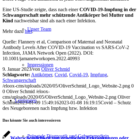
Eine US-Studie zeigte, dass nach einer
COVID-19-Impfung in der
Schwangerschaft mehr schützende Antikörper bei Mutter und
Kind
nachweisbar sind als nach einer Infektion.
Unser Team
Mehr dazu
hier
.
Quelle: Flannery et al, Comparison of Maternal and Neonatal
Antibody Levels After COVID-19 Vaccination vs SARS-CoV-2
Infection, JAMA Network Open (2022). DOI:
10.1001/jamanetworkopen.2022.40993
Impressionen
9. Januar 2023
/
von
Oliver Schmid
Schlagworte:
Antikörper
,
Covid
,
Covid-19
,
Impfung
,
Schwangerschaft
/eloox-cms/uploads/2020/05/OliverSchmid_Logo_Website-2.png
0
0
Oliver Schmid
/eloox-
cms/uploads/2020/05/OliverSchmid_Logo_Website-2.png
Oliver
Leistungen
Schmid
2023-01-09 15:49:16
2023-01-08 16:19:15
Covid – Schutz
des Neugeborenen nach Impfung bzw. Infektion
Das könnte Sie auch interessieren
Pränatale Diagnostik und Geburtsmedizin
Wahrscheinlichkeit von genetischen Erkrankungen oder