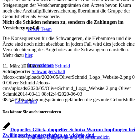
Steigerungen der Versicherungsprämien den Ärzten bevor. Kaum
noch eine Arzthaftpflichtversicherung übernimmt die Gruppe der
Geburtshelfer als Versicherte.
Nicht die Schäden nehmen zu, sondern die Zahlungen im
Versicherungsfall.
Unser Team
Die Konsequenzen für die Schwangeren, die Hebammen und die
Ärzte sind noch nicht absehbar. In jedem Fall wird dies jedoch eine
Verschlechterung des Angebotes an die Schwangeren darstellen.
Mehr dazu
hier
.
Impressionen
11. März 2014
/
von
Oliver Schmid
Schlagworte:
Schwangerschaft
/eloox-cms/uploads/2020/05/OliverSchmid_Logo_Website-2.png
0
0
Oliver Schmid
/eloox-
cms/uploads/2020/05/OliverSchmid_Logo_Website-2.png
Oliver
Schmid
2014-03-11 08:42:44
2020-06-03
08:54:29
Versicherungsprämien gefährden die gesamte Geburtshilfe
Leistungen
Das könnte Sie auch interessieren
Doppeltes Glück, doppelter Schutz: Warum Impfungen bei
Zwillingsschwangerschaften so wichtig sind
Pränatale Diagnostik und Geburtsmedizin