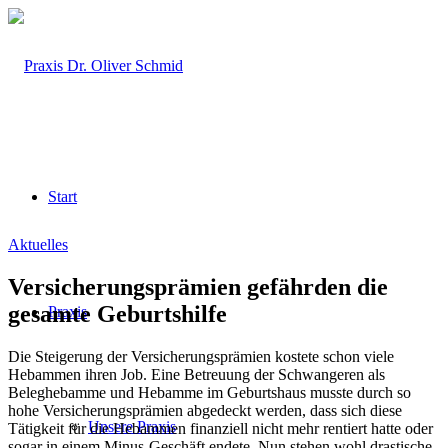
Start
Aktuelles
Versicherungsprämien gefährden die
gesamte Geburtshilfe
Praxis
Die Steigerung der Versicherungsprämien kostete schon viele
Hebammen ihren Job. Eine Betreuung der Schwangeren als
Beleghebamme und Hebamme im Geburtshaus musste durch so
hohe Versicherungsprämien abgedeckt werden, dass sich diese
Unsere Praxis
Tätigkeit für die Hebammen finanziell nicht mehr rentiert hatte oder
sogar in einem Minus-Geschäft endete. Nun stehen wohl drastische