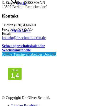
3. Etage, über ROSSMANN
Suche
13507 Berlin – Reinickendorf
Kontakt
Telefon (030) 4346001
Fax (030) 43775725
Menü
Menü
Email:
kontakt@dr-schmid-berlin.de
Schwangerschaftskalender
Wachstumstabelle
Online-Terminvergabeüber Doctolib
Von Patienten
bewertet mit
Note
1,4
© Copyright Dr. Oliver Schmid.
Link zu Facebook