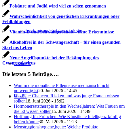
Folsäure und Jodid wird viel zu selten genommen
Wahrscheinlichkeit von genetischen Erkrankungen oder
Fehlbildungen
Leistungsangebot Gynäkologie
Vitamin-D und Schwangerschaft – neue Erkenntnisse
Alkoholfrei in der Schwangerschaft – für einen gesunden
Start ins Leben
Neue Angriffspunkte bei der Bekämpfung des
Cytomegalovirus
Aktuelles
Die letzten 5 Beiträge….
Warum die monatliche Pillenpause medizinisch nicht
notwendig ist
20. Juni 2026 - 14:45
Die Pille: Chancen, Risiken und was junge Frauen wissen
Service
sollten
18. Juni 2026 - 15:02
Hormonersatztherapie in den Wechseljahren: Was Frauen um
die 50 wissen sollten
15. Juni 2026 - 14:49
Hoffnung für Frühchen: Wie Künstliche Intelligenz künftig
helfen könnte
30. Mai 2026 - 11:23
Menstruationshygiene heute: Welche Produkte